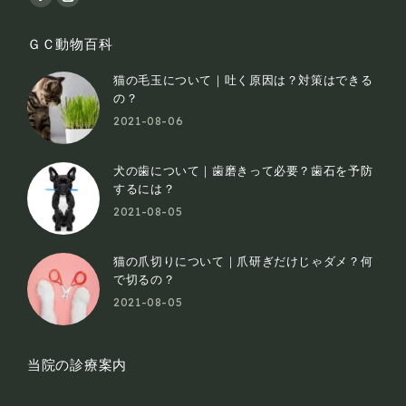
Facebook
Instagram
page
page
ＧＣ動物百科
opens
opens
in
in
猫の毛玉について｜吐く原因は？対策はできる
new
new
の？
2021-08-06
window
window
犬の歯について｜歯磨きって必要？歯石を予防
するには？
2021-08-05
猫の爪切りについて｜爪研ぎだけじゃダメ？何
で切るの？
2021-08-05
当院の診療案内