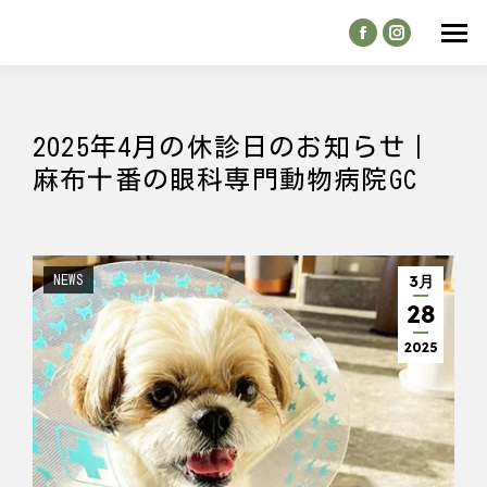
Facebook
Instagram
page
page
opens
opens
in
in
2025年4月の休診日のお知らせ｜
new
new
麻布十番の眼科専門動物病院GC
window
window
3月
NEWS
28
2025