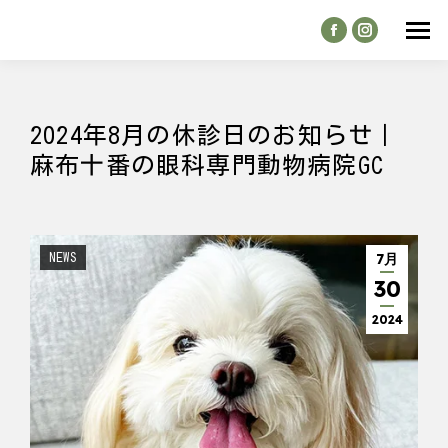
Facebook
Instagram
page
page
opens
opens
in
in
2024年8月の休診日のお知らせ｜
new
new
麻布十番の眼科専門動物病院GC
window
window
7月
NEWS
30
2024