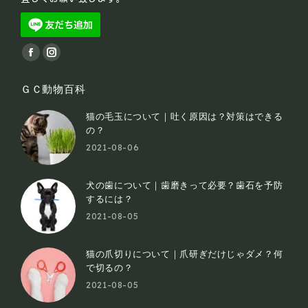
Find us on:
Facebook
Instagram
page
page
ＧＣ動物百科
opens
opens
in
in
猫の毛玉について｜吐く原因は？対策はできる
new
new
の？
2021-08-06
window
window
犬の歯について｜歯磨きって必要？歯石を予防
するには？
2021-08-05
猫の爪切りについて｜爪研ぎだけじゃダメ？何
で切るの？
2021-08-05