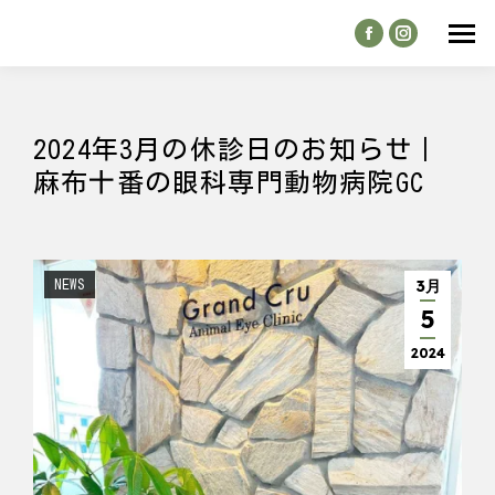
Facebook
Instagram
page
page
opens
opens
in
in
2024年3月の休診日のお知らせ｜
new
new
麻布十番の眼科専門動物病院GC
window
window
3月
NEWS
5
2024