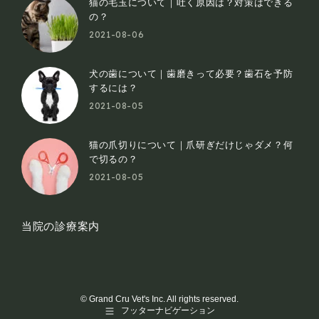
猫の毛玉について｜吐く原因は？対策はできる
new
new
の？
2021-08-06
window
window
犬の歯について｜歯磨きって必要？歯石を予防
するには？
2021-08-05
猫の爪切りについて｜爪研ぎだけじゃダメ？何
で切るの？
2021-08-05
当院の診療案内
© Grand Cru Vet's Inc. All rights reserved.
フッターナビゲーション