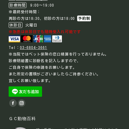
診療時間
9:00～19:00
※最終受付時間：
再診の方は18:30、初診の方は18:00
予約制
休診日
火曜日
※急患は休診日でも随時受入れ可能です
Tel：
03-6804-3661
※当院ではペット保険の窓口精算を行っておりません。
診療明細書に診断名を記入しますので、
ご自身で保険の申請をお願いします。
また所定の書類がございましたらご持参ください。
宜しくお願い致します。
Find us on:
Facebook
Instagram
page
page
ＧＣ動物百科
opens
opens
in
in