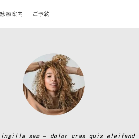
診療案内
ご予約
ringilla sem – dolor cras quis eleifend