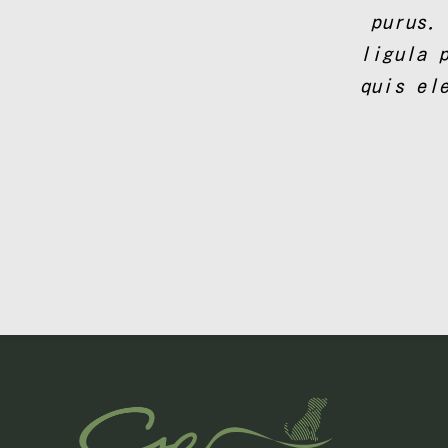
purus.
ligula 
quis el