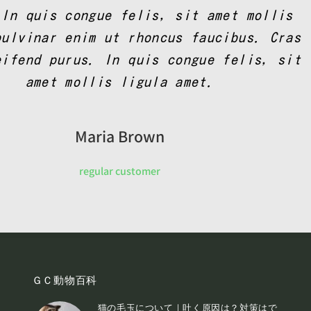
 In quis congue felis, sit amet mollis
pulvinar enim ut rhoncus faucibus. Cras
eifend purus. In quis congue felis, sit
amet mollis ligula amet.
Maria Brown
regular customer
ＧＣ動物百科
猫の毛玉について｜吐く原因は？対策はで